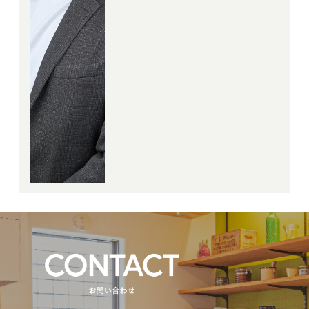
築はとても身近なもので興味が
ありました(^_^)
そんな私にとって、お客様が理
想とされる建物や土地をご紹介
させて頂けるに加えて、建築工
事のお力にもなれる。
最高の業種がここにありまし
た！
お客様にとっても、一生に一度
あるかないかの非常に大きなお
買い物です。
私にある経験と知識を最大限生
かしたご提案でお客様目線で全
力でサポート致します。
きっとお力になります！宜しく
お願い致します♪