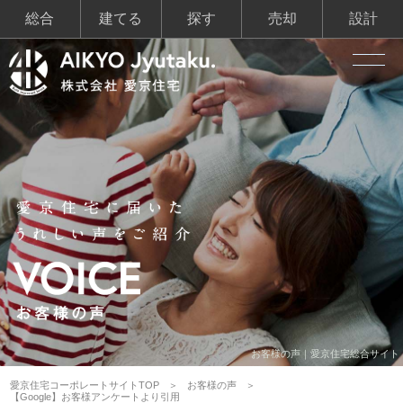
総合
建てる
探す
売却
設計
お客様の声｜愛京住宅総合サイト
愛京住宅コーポレートサイトTOP
お客様の声
【Google】お客様アンケートより引用