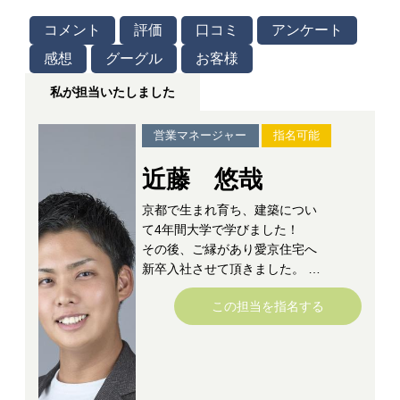
コメント
評価
口コミ
アンケート
感想
グーグル
お客様
私が担当いたしました
営業マネージャー
指名可能
近藤 悠哉
京都で生まれ育ち、建築につい
て4年間大学で学びました！
その後、ご縁があり愛京住宅へ
新卒入社させて頂きました。
この担当を指名する
昔から人と接する事が大好き
で、その方に合う洋服や映画な
どをおすすめして喜んでもらえ
るがとても好きでした！また、
父が大工ということもあり、建