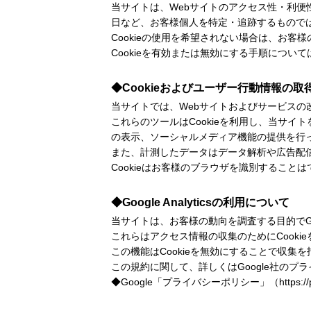
当サイトは、Webサイトのアクセス性・利便
日など、お客様個人を特定・追跡するもので
Cookieの使用を希望されない場合は、お
Cookieを有効または無効にする手順につ
◆Cookieおよびユーザー行動情報の取
当サイトでは、Webサイトおよびサービス
これらのツールはCookieを利用し、当サ
の表示、ソーシャルメディア機能の提供を行
また、計測したデータはデータ解析や広告配
Cookieはお客様のブラウザを識別するこ
◆Google Analyticsの利用について
当サイトは、お客様の動向を調査する目的でGoogleに
これらはアクセス情報の収集のためにCook
この機能はCookieを無効にすることで収
この規約に関して、詳しくはGoogle社のプ
◆Google「プライバシーポリシー」（
https:/