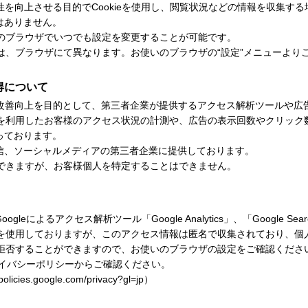
性を向上させる目的でCookieを使用し、閲覧状況などの情報を収集す
はありません。
客様のブラウザでいつでも設定を変更することが可能です。
いては、ブラウザにて異なります。お使いのブラウザの“設定”メニューより
得について
の改善向上を目的として、第三者企業が提供するアクセス解析ツールや広
イトを利用したお客様のアクセス状況の計測や、広告の表示回数やクリッ
っております。
信、ソーシャルメディアの第三者企業に提供しております。
とはできますが、お客様個人を特定することはできません。
よるアクセス解析ツール「Google Analytics」、「Google Sear
ieを使用しておりますが、このアクセス情報は匿名で収集されており、
集を拒否することができますので、お使いのブラウザの設定をご確認くださ
ライバシーポリシーからご確認ください。
/policies.google.com/privacy?gl=jp
）