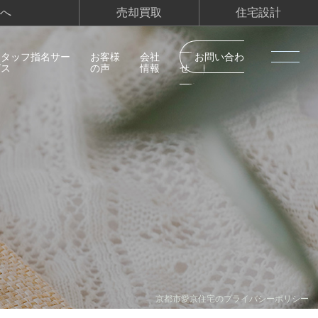
へ
売却買取
住宅設計
スタッフ指名サー
お客様
会社
お問い合わ
ビス
の声
情報
せ
京都市愛京住宅のプライバシーポリシー