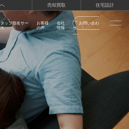
へ
売却買取
住宅設計
スタッフ指名サー
お客様
会社
お問い合わ
ビス
の声
情報
せ