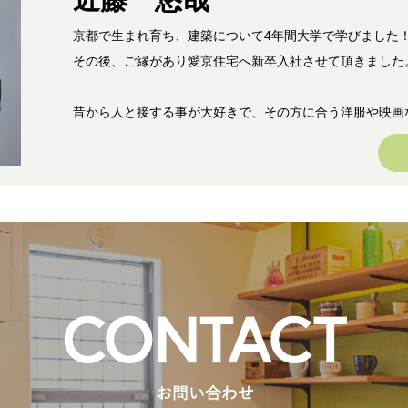
京都で生まれ育ち、建築について4年間大学で学びました
その後、ご縁があり愛京住宅へ新卒入社させて頂きました
昔から人と接する事が大好きで、その方に合う洋服や映画
すめして喜んでもらえるがとても好きでした！また、父が
こともあり、建築はとても身近なもので興味がありました(^
そんな私にとって、お客様が理想とされる建物や土地をご
頂けるに加えて、建築工事のお力にもなれる。
最高の業種がここにありました！
お客様にとっても、一生に一度あるかないかの非常に大き
です。
私にある経験と知識を最大限生かしたご提案でお客様目線
ポート致します。