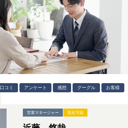
口コミ
アンケート
感想
グーグル
お客様
営業マネージャー
指名可能
近藤 悠哉