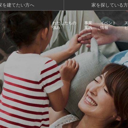
家を建てたい方へ
家を探している方
わたしたちの
事業
イベント
強み
案内
情報