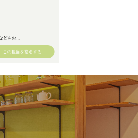
！
。
などをおす
大工という
この担当を指名する
_^)
紹介させて
なお買い物
で全力でサ