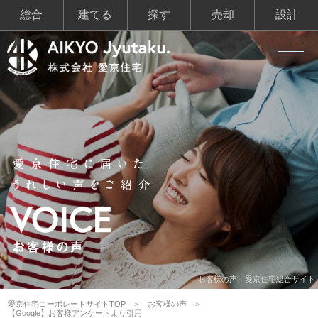
総合
建てる
探す
売却
設計
お客様の声｜愛京住宅総合サイト
愛京住宅コーポレートサイトTOP
お客様の声
【Google】お客様アンケートより引用