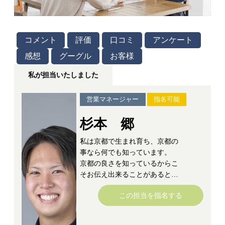
コメント
評価
口コミ
アンケート
感想
グーグル
お客様
私が担当いたしました
営業マネージャー
指名可能
杉本 郷
私は京都で生まれ育ち、京都の
事なら何でも知っています。
京都の良さを知っているからこ
そお伝え出来ることがあると思
います。
この担当を指名する
物件探し～不動産の購入・新築
住宅の建築～完成・お取引～お