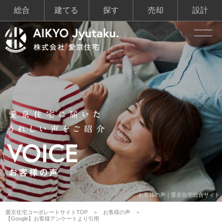
総合
建てる
探す
売却
設計
お客様の声｜愛京住宅総合サイト
愛京住宅コーポレートサイトTOP
お客様の声
【Google】お客様アンケートより引用