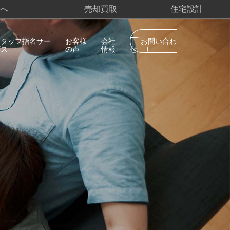
へ
売却買取
住宅設計
スタッフ指名サー
お客様
会社
お問い合わ
ビス
の声
情報
せ