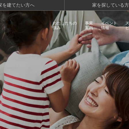
家を建てたい方へ
家を探している方
わたしたちの
事業
イベント
強み
案内
情報