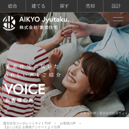
総合
建てる
探す
売却
設計
お客様の声｜愛京住宅総合サイト
愛京住宅コーポレートサイトTOP
お客様の声
【まいぷれ】お客様アンケートより引用