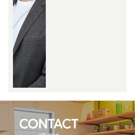
父が大工ということもあり、建
築はとても身近なもので興味が
ありました(^_^)
そんな私にとって、お客様が理
想とされる建物や土地をご紹介
させて頂けるに加えて、建築工
事のお力にもなれる。
最高の業種がここにありまし
た！
お客様にとっても、一生に一度
あるかないかの非常に大きなお
買い物です。
私にある経験と知識を最大限生
かしたご提案でお客様目線で全
力でサポート致します。
きっとお力になります！宜しく
お願い致します♪