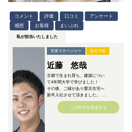
コメント
評価
口コミ
アンケート
感想
お客様
まいぷれ
私が担当いたしました
営業マネージャー
指名可能
近藤 悠哉
京都で生まれ育ち、建築につい
て4年間大学で学びました！
その後、ご縁があり愛京住宅へ
新卒入社させて頂きました。
この担当を指名する
昔から人と接する事が大好き
で、その方に合う洋服や映画な
どをおすすめして喜んでもらえ
るがとても好きでした！また、