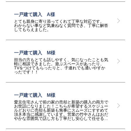
一戸建て購入 A様
とても親身に寄り添ってくれて丁寧な対応です。
わからない事など気兼ねなく質問でき、丁寧に解答
してもらえました。
一戸建て購入 M様
担当の方もとても話しやすく、気になったことも気
軽に相談できました。遊ぶスペースがあったり、
TVをつけてもらったりと、子連れでも通いやすか
ったです！！
一戸建て購入 M様
愛京住宅さんで前の家の売却と新築の購入の両方で
お世話になりました！こちらが希望するスケジュー
ルどおりに売却も新築も無事にスムーズにすすめて
頂き本当に感謝しています。営業の竹中さんはおだ
やかな雰囲気で話し方も丁寧だし安心して任せるこ
とができました。代表の徳久さんも社長なのにとて
も腰が低く親身なアドバイスをして頂いたりと感じ
がよかったです。ありがとうございました！！