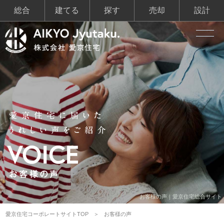
総合
建てる
探す
売却
設計
お客様の声｜愛京住宅総合サイト
愛京住宅コーポレートサイトTOP
お客様の声