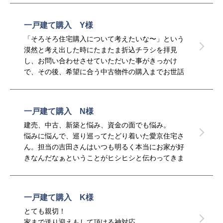
一戸建て購入 Y様
「そろそろ住宅購入について考えたいな〜」という
漠然と考え出した時にたまたま折込チラシを拝見
し、お問い合わせさせていただいた事がきっかけ
で、その後、希望に合う中古物件の購入までお世話
になりました。
こちらの要望整理から非常に丁寧にご対応いただ
き、参考になる土地や物件を、何軒も一緒に回って
一戸建て購入 N様
いただきました。また、こちらの疑問や不安にも丁
建売、中古、新築と悩み、資金の面でも悩み。
寧に、かつ的確にお答えいただきました。
悩みに悩んで、巡り巡ってたどり着いた愛京住宅さ
本当にありがとうございました。
ん。担当の吉田さんはいつも明るく本当にお家が好
きなんだなぁということがヒシヒシと伝わってきま
した。子供がグズグズしても、嫌な顔ひとつせず打
ち合わせが中断しても終始にこやかに穏やかに待っ
ていてくださり、とても助かりました。
一戸建て購入 K様
まだ始まったばかりですが、完成がいまからとても
とても親切！
楽しみです。最後まで、完成のあとも長いお付き合
家まで送り迎えもして頂ける神対応。