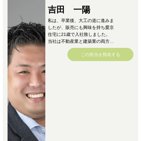
吉田 一陽
私は、卒業後、大工の道に進みま
したが、販売にも興味を持ち愛京
住宅に21歳で入社致しました。
当社は不動産業と建築業の両方が
出来る会社で大工時代の経験も生
この担当を指名する
かしながら営業ができ土地を買っ
て頂いたお客様の住まいも沢山受
注頂いております。
今でもカーテンレールや棚の取り
付けなどは僕がサービスで取り付
けたりもしてます。
この会社は、仕事だけでなく人生
の生き方や目標の創り方を教えて
頂き、将来自分でも経営者になり
たい事や日々の目標の設定をし
て、毎日努力する楽しさを教えて
くれる会社です。
次の目標に向かって毎日楽しく仕