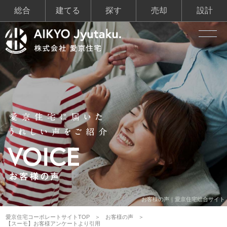
総合
建てる
探す
売却
設計
お客様の声｜愛京住宅総合サイト
愛京住宅コーポレートサイトTOP
お客様の声
【スーモ】お客様アンケートより引用