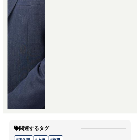
関連するタグ
徳久聡
上棟
新築