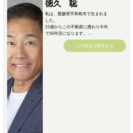
徳久 聡
私は、愛媛県宇和島市で生まれま
した。
22歳からこの不動産に携わり今年
で35年目になります。
独立してからは24年目になりまし
この担当を指名する
た。
今まで私が担当させて頂いたお客
様1500組を超えましたまだまだ未
熟者ですが日々
より良い住まいの有り方を考えお
客様に喜んで頂く事を使命として
精進しています。
是非、当社にご連絡下さいませ。
きっとお役に立てると思います。