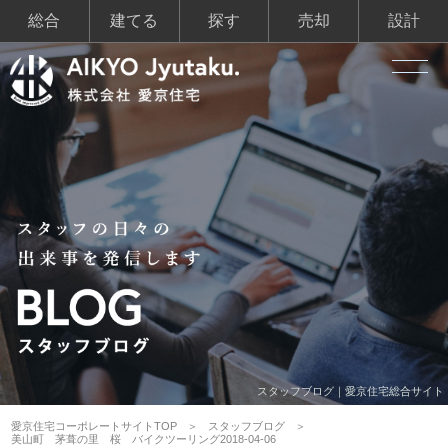
総合
建てる
探す
売却
設計
スタッフブログ｜愛京住宅総合サイト
愛京住宅コーポレートサイトTOP
スタッフブログ
美山町 茅葺の里 桜 バイクツーリング2018-04-06