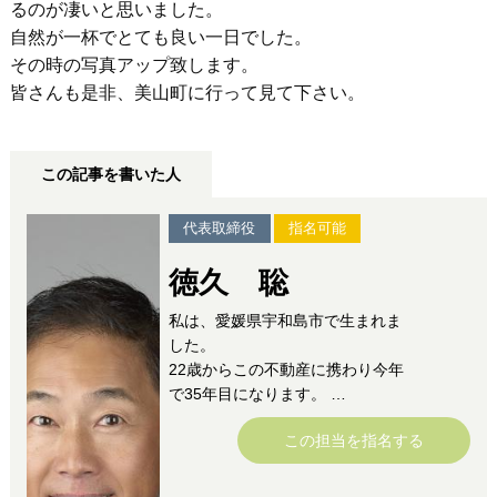
るのが凄いと思いました。
自然が一杯でとても良い一日でした。
その時の写真アップ致します。
皆さんも是非、美山町に行って見て下さい。
この記事を書いた人
代表取締役
指名可能
徳久 聡
私は、愛媛県宇和島市で生まれま
した。
22歳からこの不動産に携わり今年
で35年目になります。
独立してからは24年目になりまし
この担当を指名する
た。
今まで私が担当させて頂いたお客
様1500組を超えましたまだまだ未