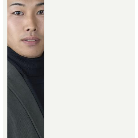
ん。
22歳で二級建築士の資格を取り、
建築現場でも鳶職・荷揚げ屋で4年
程経験し、不動産業界でも10年経
過し、
お客様には、不動産・建築・住宅
ローンとトータルでサポートさせ
て頂きます。
関西に来てからも、九州出身のお
客様や九州に縁のあるお客様と
度々お会いします。
お会いすると気が緩むのか、方言
やイントネーションが少し戻りま
す（笑）。
この仕事は、
物件探し～不動産の購入・新築住
宅の建築～完成・お取引～お引越
し