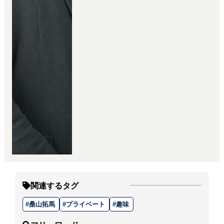
までの課程が全てのお客様で違い
ます。
お客様に合った最適なご提案を常
に考え、行動し、
無事お引き渡しが出来た時の喜び
や感動、達成感は特別なもので
す。
その特別な【何か】は、お客様に
とってもさまざまだと思います。
【喜び】【感動】【安心】【希
望】【期待】【充実】たくさんの
感情や想いが詰まっていると思い
ます。
数ある同業者様の中で、弊社がそ
関連するタグ
の特別な【何か】を一緒に共有出
来る事に感謝し、
桑山拓馬
プライベート
趣味
ご成約後も、ずっとお付き合いが
出来るような関係でいられたら嬉