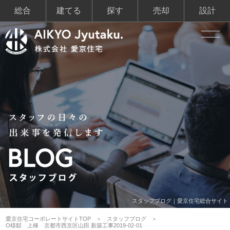
総合
建てる
探す
売却
設計
スタッフブログ｜愛京住宅総合サイト
愛京住宅コーポレートサイトTOP
スタッフブログ
O様邸 上棟 京都市西京区山田 新築工事2019-02-01