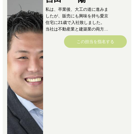
私は、卒業後、大工の道に進みま
したが、販売にも興味を持ち愛京
住宅に21歳で入社致しました。
当社は不動産業と建築業の両方が
出来る会社で大工時代の経験も生
この担当を指名する
かしながら営業ができ土地を買っ
て頂いたお客様の住まいも沢山受
注頂いております。
今でもカーテンレールや棚の取り
付けなどは僕がサービスで取り付
けたりもしてます。
この会社は、仕事だけでなく人生
の生き方や目標の創り方を教えて
頂き、将来自分でも経営者になり
たい事や日々の目標の設定をし
て、毎日努力する楽しさを教えて
くれる会社です。
次の目標に向かって毎日楽しく仕
事をさせて頂いております。