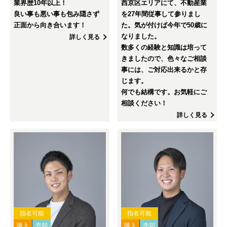
業界歴10年以上！
西京区エリアにて、不動産業
良い事も悪い事も包み隠さず
を27年間従事して参りまし
正面から向き合います！
た。気が付けば今年で50歳に
なりました。
詳しく見る
数多くの経験と知識は培って
きましたので、色々なご相談
事には、ご対応出来るかと存
じます。
何でも結構です。お気軽にご
相談ください！
詳しく見る
指名可能
指名可能
購入
売却
購入
売却