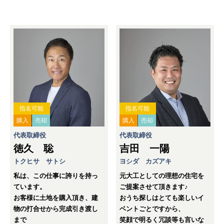
指名可能
指名可能
購入
売却
購入
売却
代表取締役
代表取締役
徳久 聡
吉田 一陽
トクヒサ サトシ
ヨシダ カズアキ
私は、この仕事に誇りを持っ
元大工としての理想の住宅を
ています。
ご提案させて頂きます♪
お客様に土地を購入頂き、建
おうち探しはとても楽しいイ
物の打合せから完成引き渡し
ベントごとですから、
まで
笑顔で明るく冗談等も言いな