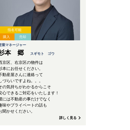
指名可能
購入
売却
営業マネージャー
杉本 郷
スギモト ゴウ
西京区、右京区の物件は
杉本にお任せください。
不動産屋さんに連絡って
しづらいですよね。。。
その気持ちがわかるからこそ
安心できるご対応をいたします！
僕には不動産の事だけでなく
趣味やプライベートの話も
お聞かせください。
詳しく見る