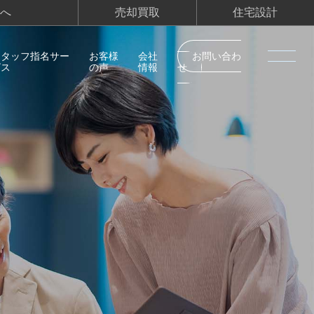
へ
売却買取
住宅設計
スタッフ指名サー
お客様
会社
お問い合わ
ビス
の声
情報
せ