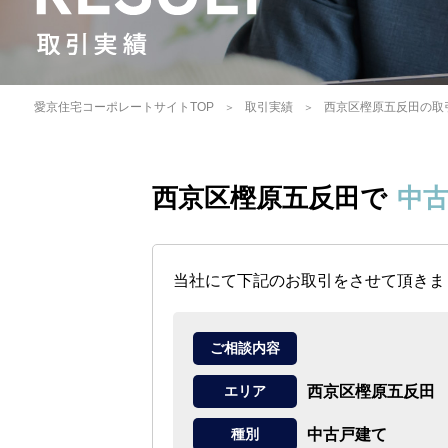
愛京住宅コーポレートサイトTOP
取引実績
西京区樫原五反田の取
西京区樫原五反田で
中
当社にて下記のお取引をさせて頂きま
ご相談内容
西京区樫原五反田
エリア
中古戸建て
種別