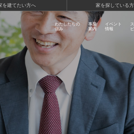
家を建てたい方へ
家を探している方
わたしたちの
事業
イベント
強み
案内
情報