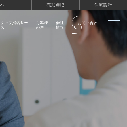
へ
売却買取
住宅設計
スタッフ指名サー
お客様
会社
お問い合わ
ビス
の声
情報
せ