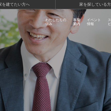
家を建てたい方へ
家を探している方
わたしたちの
事業
イベント
強み
案内
情報