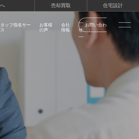
へ
売却買取
住宅設計
スタッフ指名サー
お客様
会社
お問い合わ
ビス
の声
情報
せ