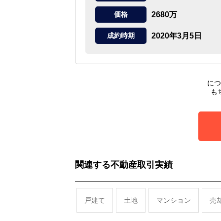
2680万
価格
2020年3月5日
成約時期
につ
も
関連する不動産取引実績
戸建て
土地
マンション
売