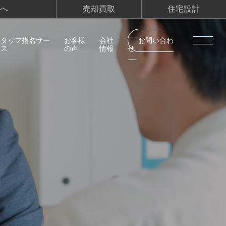
へ
売却買取
住宅設計
スタッフ指名サー
お客様
会社
お問い合わ
ビス
の声
情報
せ