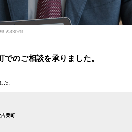
美町の取引実績
町で
のご相談を承りました。
した。
大吉美町