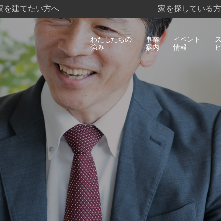
家を建てたい方へ
家を探している方
わたしたちの
事業
イベント
強み
案内
情報