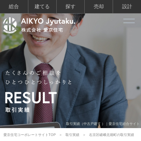
総合
建てる
探す
売却
設計
取引実績（中古戸建て ）｜愛京住宅総合サイト
愛京住宅コーポレートサイトTOP
取引実績
右京区嵯峨北堀町の取引実績