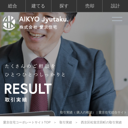
総合
建てる
探す
売却
設計
取引実績（ 購入の相談）｜愛京住宅総合サイト
愛京住宅コーポレートサイトTOP
取引実績
西京区松室庄田町の取引実績