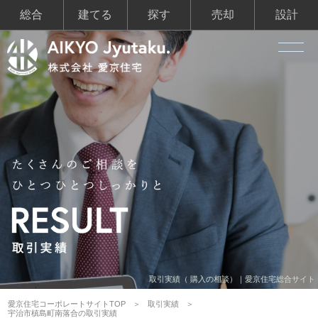
総合
建てる
探す
売却
設計
取引実績（ 購入の相談）｜愛京住宅総合サイト
愛京住宅コーポレートサイトTOP
取引実績
宇治市槙島町南落合の取引実績