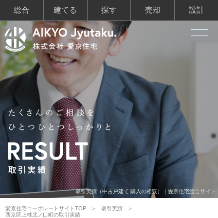
総合
建てる
探す
売却
設計
取引実績（中古戸建て 購入の相談）｜愛京住宅総合サイト
愛京住宅コーポレートサイトTOP
取引実績
西京区上桂北ノ口町の取引実績