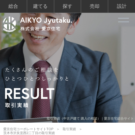
総合
建てる
探す
売却
設計
取引実績（中古戸建て 購入の相談）｜愛京住宅総合サイト
愛京住宅コーポレートサイトTOP
取引実績
茨木市沢良宜西2二丁目の取引実績