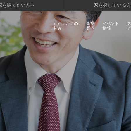
家を建てたい方へ
家を探している方
わたしたちの
事業
イベント
強み
案内
情報