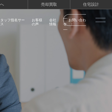
へ
売却買取
住宅設計
スタッフ指名サー
お客様
会社
お問い合わ
ビス
の声
情報
せ