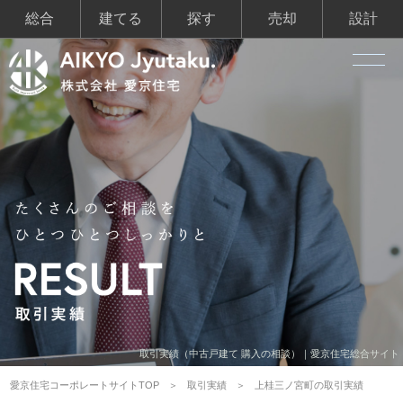
総合
建てる
探す
売却
設計
取引実績（中古戸建て 購入の相談）｜愛京住宅総合サイト
愛京住宅コーポレートサイトTOP
取引実績
上桂三ノ宮町の取引実績