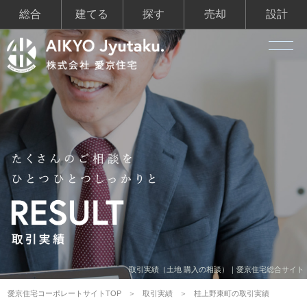
総合
建てる
探す
売却
設計
取引実績（土地 購入の相談）｜愛京住宅総合サイト
愛京住宅コーポレートサイトTOP
取引実績
桂上野東町の取引実績