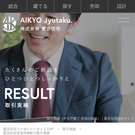
総合
建てる
探す
売却
設計
取引実績（中古戸建て 売却の相談）｜愛京住宅総合サイト
愛京住宅コーポレートサイトTOP
取引実績
西京区松室吾田神町の取引実績