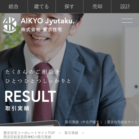
総合
建てる
探す
売却
設計
取引実績（中古戸建て ）｜愛京住宅総合サイト
愛京住宅コーポレートサイトTOP
取引実績
西京区松室吾田神町の取引実績