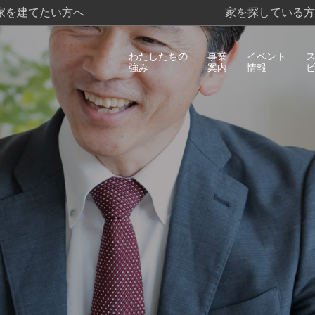
家を建てたい方へ
家を探している方
わたしたちの
事業
イベント
強み
案内
情報