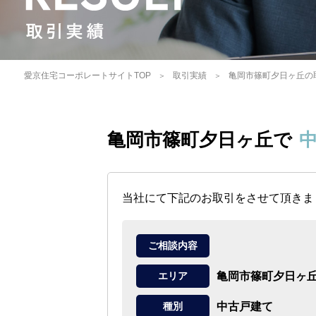
愛京住宅コーポレートサイトTOP
取引実績
亀岡市篠町夕日ヶ丘の
亀岡市篠町夕日ヶ丘で
当社にて下記のお取引をさせて頂きま
ご相談内容
亀岡市篠町夕日ヶ
エリア
中古戸建て
種別