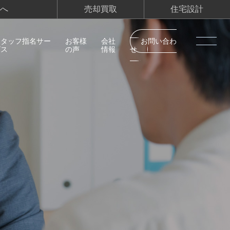
へ
売却買取
住宅設計
スタッフ指名サー
お客様
会社
お問い合わ
ビス
の声
情報
せ