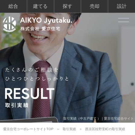
総合
建てる
探す
売却
設計
取引実績（中古戸建て ）｜愛京住宅総合サイト
愛京住宅コーポレートサイトTOP
取引実績
西京区桂野里町の取引実績