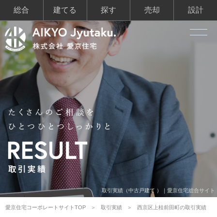
総合
建てる
探す
売却
設計
取引実績（中古戸建て ）｜愛京住宅総合サイト
愛京住宅コーポレートサイトTOP
取引実績
西京区上桂前田町の取引実績