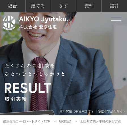
総合
建てる
探す
売却
設計
取引実績（中古戸建て ）｜愛京住宅総合サイト
愛京住宅コーポレートサイトTOP
取引実績
北区紫竹桃ノ本町の取引実績