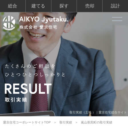
総合
建てる
探す
売却
設計
取引実績（土地 ）｜愛京住宅総合サイト
愛京住宅コーポレートサイトTOP
取引実績
嵐山茶尻町の取引実績