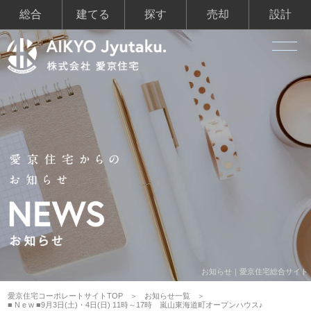
総合
建てる
探す
売却
設計
お知らせ｜愛京住宅総合サイト
愛京住宅コーポレートサイトTOP
お知らせ一覧
■ N e w ■9月3日(土)・4日(日) 11時～17時 嵐山東海道町オープンハウス♪