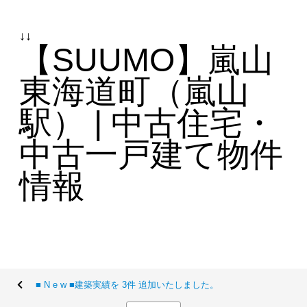
↓↓
【SUUMO】嵐山
東海道町（嵐山
駅） | 中古住宅・
中古一戸建て物件
情報
■ N e w ■建築実績を 3件 追加いたしました。