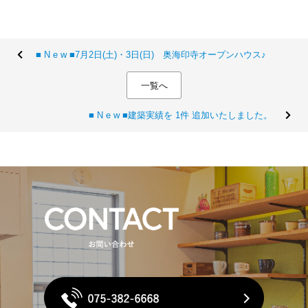
■ N e w ■7月2日(土)・3日(日) 奥海印寺オープンハウス♪
一覧へ
■ N e w ■建築実績を 1件 追加いたしました。