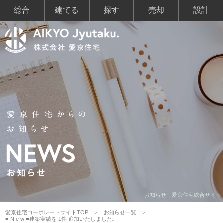
総合
建てる
探す
売却
設計
お知らせ｜愛京住宅総合サイト
愛京住宅コーポレートサイトTOP
お知らせ一覧
■ N e w ■建築実績を 1件 追加いたしました。